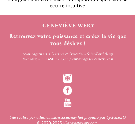
lecture intuitive.
GENEVIÈVE WERY
Retrouvez votre puissance et créez la vie que
vous désirez !
Accompagnement à Distance et Présentiel - Saint-Barthélémy
Téléphone: +590 690 370377 / contact@genevievewery.com
Site réalisé par
atlantebusinessacademy.fr
et propulsé par
Systeme.IO
© 2020-2025 |
|
Genevievewery.com
Mentions Légales
|
CGU
|
CGV
|
Charte de données personnelles